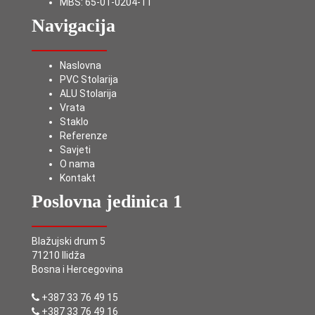
MBS: 65-01-0204-11
Navigacija
Naslovna
PVC Stolarija
ALU Stolarija
Vrata
Staklo
Referenze
Savjeti
O nama
Kontakt
Poslovna jedinica 1
Blažujski drum 5
71210 Ilidža
Bosna i Hercegovina
+387 33 76 49 15
+387 33 76 49 16