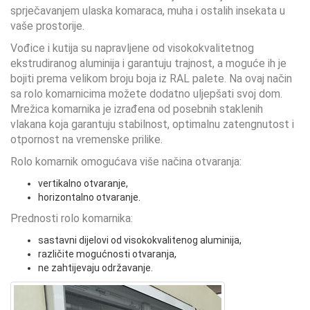
sprječavanjem ulaska komaraca, muha i ostalih insekata u
vaše prostorije.
Vođice i kutija su napravljene od visokokvalitetnog
ekstrudiranog aluminija i garantuju trajnost, a moguće ih je
bojiti prema velikom broju boja iz RAL palete. Na ovaj način
sa rolo komarnicima možete dodatno uljepšati svoj dom.
Mrežica komarnika je izrađena od posebnih staklenih
vlakana koja garantuju stabilnost, optimalnu zatengnutost i
otpornost na vremenske prilike.
Rolo komarnik omogućava više načina otvaranja:
vertikalno otvaranje,
horizontalno otvaranje.
Prednosti rolo komarnika:
sastavni dijelovi od visokokvalitenog aluminija,
različite mogućnosti otvaranja,
ne zahtijevaju održavanje.