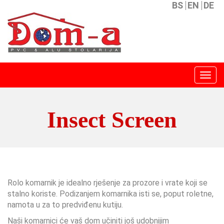
BS
EN
DE
Menu
Insect Screen
Rolo komarnik je idealno rješenje za prozore i vrate koji se
stalno koriste. Podizanjem komarnika isti se, poput roletne,
namota u za to predviđenu kutiju.
Naši komarnici će vaš dom učiniti još udobnijim