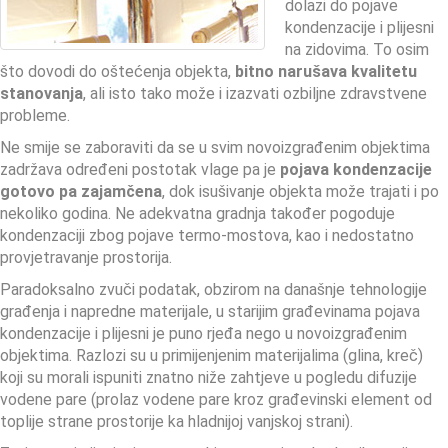
dolazi do pojave
kondenzacije i plijesni
na zidovima. To osim
što dovodi do oštećenja objekta,
bitno narušava kvalitetu
stanovanja
, ali isto tako može i izazvati ozbiljne zdravstvene
probleme.
Ne smije se zaboraviti da se u svim novoizgrađenim objektima
zadržava određeni postotak vlage pa je
pojava kondenzacije
gotovo pa zajamčena
, dok isušivanje objekta može trajati i po
nekoliko godina. Ne adekvatna gradnja također pogoduje
kondenzaciji zbog pojave termo-mostova, kao i nedostatno
provjetravanje prostorija.
Paradoksalno zvuči podatak, obzirom na današnje tehnologije
građenja i napredne materijale, u starijim građevinama pojava
kondenzacije i plijesni je puno rjeđa nego u novoizgrađenim
objektima. Razlozi su u primijenjenim materijalima (glina, kreč)
koji su morali ispuniti znatno niže zahtjeve u pogledu difuzije
vodene pare (prolaz vodene pare kroz građevinski element od
toplije strane prostorije ka hladnijoj vanjskoj strani).