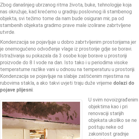
Zbog današnjeg ubrzanog ritma života, buke, tehnologije koja
nas okružuje, kad krećemo u gradnju poslovnog ili stambenog
objekta, svi težimo tome da nam bude osiguran mir, pa od
stambenih objekata gradimo prave male izolirane zabrtvljene
utvrde.
Kondenzacija se pojavljuje u dobro zabrtvljenim prostorijama jer
je onemogućeno odvođenje vlage iz prostorije gdje se boravi.
Istraživanja su pokazala da 3 osobe koje borave u prostoriji
proizvode do 8 l vode na dan. Isto tako i u periodima visoke
temperaturne razlike vani u odnosu na temperaturu u prostoriji.
Kondenzacija se pojavljuje na slabije zaštićenim mjestima na
rubovima stakla, a ako takvi uvjeti traju duže vrijeme
dolazi do
pojave plijesni
.
U svim novoizgrađenim
objektima kao i pri
renovaciji starijih
objekata ukoliko se ne
poštuju neke od
zakonitost gradnje