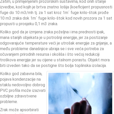
Zatim, u primijenjenim prozorskim sustavima, kod onih starije
izvedbe, kod kojih je brtva znatno lošija (koeficijent propusnosti
fuge do 10 m3/mh tj. za 1 sat kroz 1m´ fuge krilo-štok prođe
10 m3 zraka dok 1m´ fuge krilo-štok kod novih prozora za 1 sat
propusti u prosjeku 0,1 m3 zraka.
Koliko god da je izmjena zraka poželjna i ima prednosti ipak,
mana starijih objekata je u potrošnji energije, jer za postizanje
odgovarajuće temperature veći je utrošak energije za grijanje, a
među probleme današnjice ubraja se i sve veća potreba za
očuvanjem prirodnih resursa i okoliša i što većoj redukciji
troškova energije jer su cijene u stalnom porastu. Objekt mora
biti izveden tako da se postigne što bolja toplinska izolacija.
Koliko god zabavna bila,
pojava kondenzacije na
staklu nedovoljno dobrog
PVC profila može izazvati
ozbiljne zdravstvene
probleme.
Zrak može apsorbirati