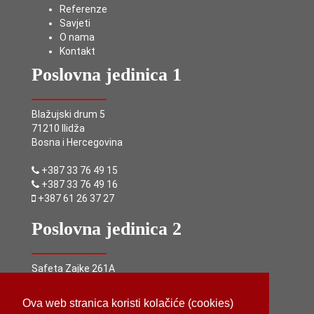
Referenze
Savjeti
O nama
Kontakt
Poslovna jedinica 1
Blažujski drum 5
71210 Ilidža
Bosna i Hercegovina
+387 33 76 49 15
+387 33 76 49 16
+387 61 26 37 27
Poslovna jedinica 2
Safeta Zajke 261A
71000 Sarajevo
Bosna i Hercegovina
Ova web stranica koristi kolačiće (cookies)