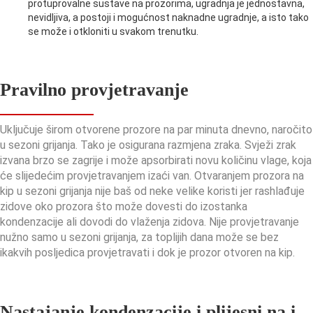
protuprovalne sustave na prozorima, ugradnja je jednostavna,
nevidljiva, a postoji i mogućnost naknadne ugradnje, a isto tako
se može i otkloniti u svakom trenutku.
Pravilno provjetravanje
Uključuje širom otvorene prozore na par minuta dnevno, naročito
u sezoni grijanja. Tako je osigurana razmjena zraka. Svježi zrak
izvana brzo se zagrije i može apsorbirati novu količinu vlage, koja
će slijedećim provjetravanjem izaći van. Otvaranjem prozora na
kip u sezoni grijanja nije baš od neke velike koristi jer rashlađuje
zidove oko prozora što može dovesti do izostanka
kondenzacije ali dovodi do vlaženja zidova. Nije provjetravanje
nužno samo u sezoni grijanja, za toplijih dana može se bez
ikakvih posljedica provjetravati i dok je prozor otvoren na kip.
Nastajanje kondenzacije i plijesni na i