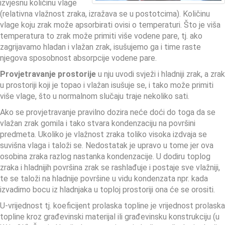
izvjesnu količinu vlage
(relativna vlažnost zraka, izražava se u postotcima). Količinu
vlage koju zrak može apsorbirati ovisi o temperaturi. Što je viša
temperatura to zrak može primiti više vodene pare, tj. ako
zagrijavamo hladan i vlažan zrak, isušujemo ga i time raste
njegova sposobnost absorpcije vodene pare.
Provjetravanje prostorije
u nju uvodi svježi i hladniji zrak, a zrak
u prostoriji koji je topao i vlažan isušuje se, i tako može primiti
više vlage, što u normalnom slučaju traje nekoliko sati.
Ako se provjetravanje pravilno dozira neće doći do toga da se
vlažan zrak gomila i tako stvara kondenzaciju na površini
predmeta. Ukoliko je vlažnost zraka toliko visoka izdvaja se
suvišna vlaga i taloži se. Nedostatak je upravo u tome jer ova
osobina zraka razlog nastanka kondenzacije. U dodiru toplog
zraka i hladnijih površina zrak se rashlađuje i postaje sve vlažniji,
te se taloži na hladnije površine u vidu kondenzata npr. kada
izvadimo bocu iz hladnjaka u toploj prostoriji ona će se orositi.
U-vrijednost tj. koeficijent prolaska topline je vrijednost prolaska
topline kroz građevinski materijal ili građevinsku konstrukciju (u