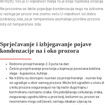
W/m2K). Što je U-vrijednost manja to je bolja toplinska izolacija.
Na prozorima se lakše pojavljuje kondenzacija nego na zidovima
iz razloga jer prozor ima znatno veću U-vrijednost od dobro
izoliranog zida, pa je temperatura unutrašnje površine prozora
niža od temperature zida.
Sprječavanje i izbjegavanje pojave
kondenzacije na i oko prozora
Redovno provjetravanje 2-3 puta na dan.
Češće provjetravanje prostorija u kojima je povećana količina
vlage - kupaonice, kuhinje...
Na tržištu su dostupni i sustavi za provjetravanje - sustav koji
se ugrađuje u okvir samog prozora. Može biti ugrađen u utoru ili
u krilu prozora osiguravajući na taj način dugotrajnu i
kontroliranu razmjenu zraka. Oni poboljšavaju cirkulaciju zraka,
osiguravaju ugodnu klimu u prostoriji, bešumni su, prozori se
nesmetano mogu održavati, nemaju nikakav utjecaj na